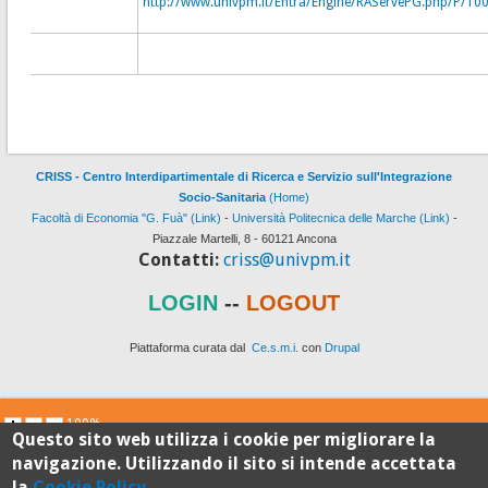
http://www.univpm.it/Entra/Engine/RAServePG.php/P/
CRISS - Centro Interdipartimentale di Ricerca e Servizio sull'Integrazione
Socio-Sanitaria
(Home)
Facoltà di Economia "G. Fuà" (Link)
-
Università Politecnica delle Marche (Link)
-
Piazzale Martelli, 8 - 60121 Ancona
Contatti:
criss@univpm.it
LOGIN
--
LOGOUT
Piattaforma curata dal
Ce.s.m.i.
con
Drupal
100%
Questo sito web utilizza i cookie per migliorare la
navigazione. Utilizzando il sito si intende accettata
Standard
la
Cookie Policy
.