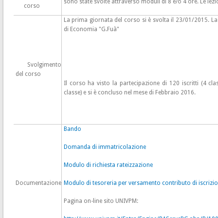
sono state svolte attraverso moduli di 8 e/o 4 ore.
Le lezi
corso
La prima giornata del corso si è svolta il 23/01/2015. La
di Economia "G.Fuà"
Svolgimento
del corso
Il corso ha visto la partecipazione di 120 iscritti (4 cl
classe) e si è concluso nel mese di Febbraio 2016.
Bando
Domanda di immatricolazione
Modulo di richiesta rateizzazione
Documentazione
Modulo di tesoreria per versamento contributo di iscrizi
Pagina on-line sito UNIVPM: