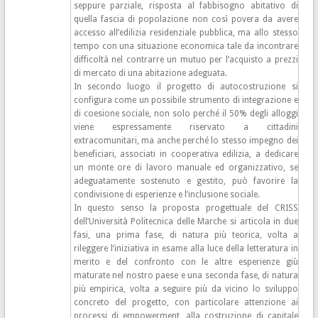
seppure parziale, risposta al fabbisogno abitativo di
quella fascia di popolazione non così povera da avere
accesso all’edilizia residenziale pubblica, ma allo stesso
tempo con una situazione economica tale da incontrare
difficoltà nel contrarre un mutuo per l’acquisto a prezzi
di mercato di una abitazione adeguata.
In secondo luogo il progetto di autocostruzione si
configura come un possibile strumento di integrazione e
di coesione sociale, non solo perché il 50% degli alloggi
viene espressamente riservato a cittadini
extracomunitari, ma anche perché lo stesso impegno dei
beneficiari, associati in cooperativa edilizia, a dedicare
un monte ore di lavoro manuale ed organizzativo, se
adeguatamente sostenuto e gestito, può favorire la
condivisione di esperienze e l’inclusione sociale.
In questo senso la proposta progettuale del CRISS
dell’Università Politecnica delle Marche si articola in due
fasi, una prima fase, di natura più teorica, volta a
rileggere l’iniziativa in esame alla luce della letteratura in
merito e del confronto con le altre esperienze giù
maturate nel nostro paese e una seconda fase, di natura
più empirica, volta a seguire più da vicino lo sviluppo
concreto del progetto, con particolare attenzione ai
processi di empowerment, alla costruzione di capitale