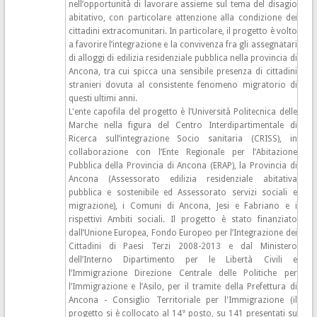
nell’opportunità di lavorare assieme sul tema del disagio
abitativo, con particolare attenzione alla condizione dei
cittadini extracomunitari. In particolare, il progetto è volto
a favorire l’integrazione e la convivenza fra gli assegnatari
di alloggi di edilizia residenziale pubblica nella provincia di
Ancona, tra cui spicca una sensibile presenza di cittadini
stranieri dovuta al consistente fenomeno migratorio di
questi ultimi anni.
L'ente capofila del progetto è l’Università Politecnica delle
Marche nella figura del Centro Interdipartimentale di
Ricerca sull’integrazione Socio sanitaria (CRISS), in
collaborazione con l’Ente Regionale per l’Abitazione
Pubblica della Provincia di Ancona (ERAP), la Provincia di
Ancona (Assessorato edilizia residenziale abitativa
pubblica e sostenibile ed Assessorato servizi sociali e
migrazione), i Comuni di Ancona, Jesi e Fabriano e i
rispettivi Ambiti sociali. Il progetto è stato finanziato
dall’Unione Europea, Fondo Europeo per l’Integrazione dei
Cittadini di Paesi Terzi 2008-2013 e dal Ministero
dell’Interno Dipartimento per le Libertà Civili e
l’Immigrazione Direzione Centrale delle Politiche per
l’Immigrazione e l’Asilo, per il tramite della Prefettura di
Ancona - Consiglio Territoriale per l'Immigrazione (il
progetto si è collocato al 14° posto, su 141 presentati su