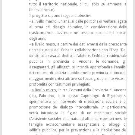
tutto il territorio nazionale, di cui solo 26 ammessi a
finanziamento).
Il progetto si pone i seguenti obiettivi:
-
a livello macro
, un’analisi delle politiche di welfare legate
al tema del disagio abitativo, in considerazione delle
trasformazioni avvenute nel tessuto sociale nel corso
degli anni;
-
a livello meso
, a partire dai dati emersi dalla precedente
ricerca curata dal Criss in collaborazione con l’Erap “Dal
diritto alla casa al diritto all’abitare. L’edilizia residenziale
pubblica in provincia di Ancona: le domande, gli
assegnatari, gli alloggi”, si intende approfondire l’analisi
dei contesti di edilizia pubblica nella provincia di Ancona
maggiormente critici attraverso focus group e interviste in
profondità con testimoni privilegiati;
-
a livello micro
, in tre Comuni della Provincia di Ancona
(Jesi, Fabriano, e lo stesso Capoluogo di Regione) si
sperimenterà un intervento di mediazione sociale e di
promozione del dialogo interculturale. In particolare,
verrà introdotta la figura di un mediatore sociale
(Assistente sociale), chiamato ad affiancare per sei mesi le
famiglie extracomunitarie assegnatarie di alloggi di
edilizia pubblica, per la prevenzione e la risoluzione dei