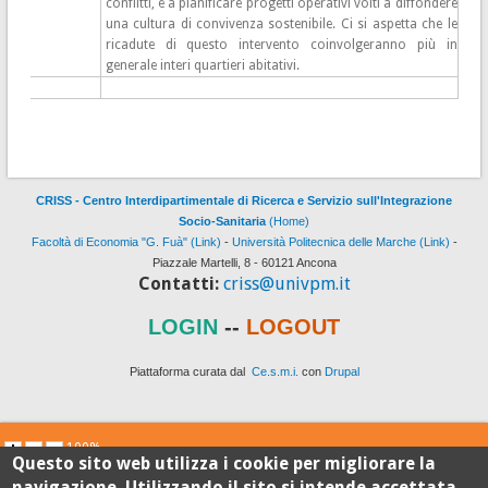
conflitti, e a pianificare progetti operativi volti a diffondere
una cultura di convivenza sostenibile. Ci si aspetta che le
ricadute di questo intervento coinvolgeranno più in
generale interi quartieri abitativi.
CRISS - Centro Interdipartimentale di Ricerca e Servizio sull'Integrazione
Socio-Sanitaria
(Home)
Facoltà di Economia "G. Fuà" (Link)
-
Università Politecnica delle Marche (Link)
-
Piazzale Martelli, 8 - 60121 Ancona
Contatti:
criss@univpm.it
LOGIN
--
LOGOUT
Piattaforma curata dal
Ce.s.m.i.
con
Drupal
100%
Questo sito web utilizza i cookie per migliorare la
navigazione. Utilizzando il sito si intende accettata